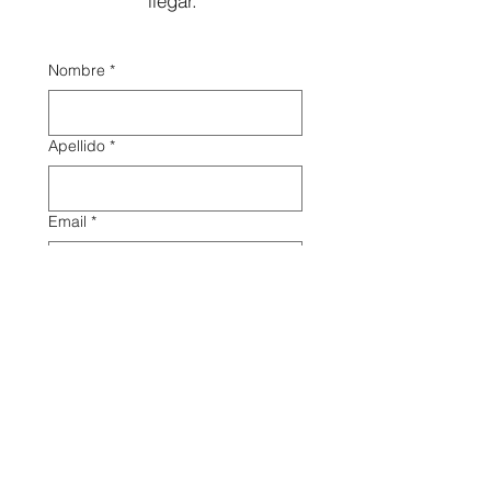
llegar.
Nombre
*
Apellido
*
Email
*
Nombre de la compañía
Puesto
Enviar