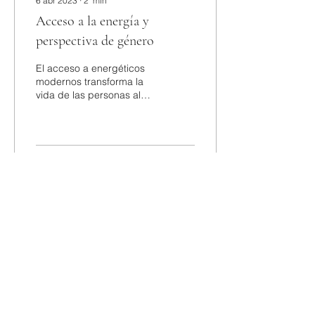
6 abr 2023
∙
2
min
Acceso a la energía y
perspectiva de género
El acceso a energéticos
modernos transforma la
vida de las personas al
crear oportunidades. Sin
embargo, cuando se
diseñan políticas...
16
0
3
Contacto
contacto@iraltus.com
(55) 7698-0248